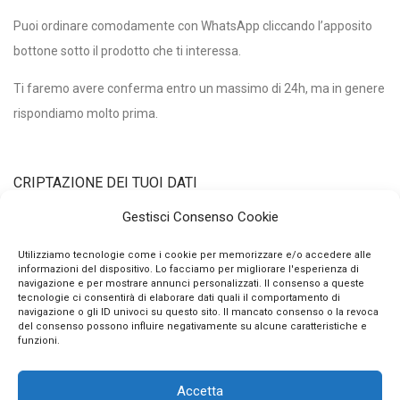
Puoi ordinare comodamente con WhatsApp cliccando l’apposito
bottone sotto il prodotto che ti interessa.
Ti faremo avere conferma entro un massimo di 24h, ma in genere
rispondiamo molto prima.
CRIPTAZIONE DEI TUOI DATI
Gestisci Consenso Cookie
Utilizziamo un certificato di criptazione dei tuoi dati personali con
Utilizziamo tecnologie come i cookie per memorizzare e/o accedere alle
informazioni del dispositivo. Lo facciamo per migliorare l'esperienza di
chiave pubblica a 2048 bits e algoritmo di hashing sha256.
navigazione e per mostrare annunci personalizzati. Il consenso a queste
Questo vuol dire che nessuno può intercettare e decifrare i tuoi
tecnologie ci consentirà di elaborare dati quali il comportamento di
navigazione o gli ID univoci su questo sito. Il mancato consenso o la revoca
dati qui, qualunque essi siano.
del consenso possono influire negativamente su alcune caratteristiche e
funzioni.
Accetta