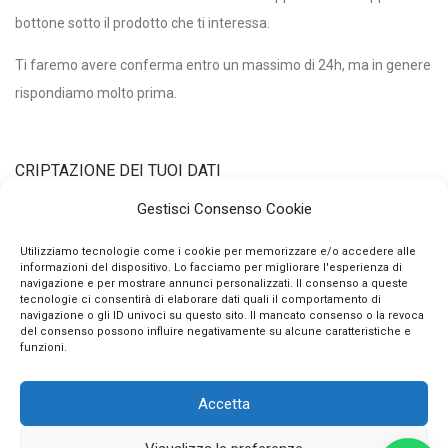
bottone sotto il prodotto che ti interessa.
Ti faremo avere conferma entro un massimo di 24h, ma in genere
rispondiamo molto prima.
CRIPTAZIONE DEI TUOI DATI
Gestisci Consenso Cookie
Utilizziamo un certificato di criptazione dei tuoi dati personali con
Utilizziamo tecnologie come i cookie per memorizzare e/o accedere alle
informazioni del dispositivo. Lo facciamo per migliorare l'esperienza di
chiave pubblica a 2048 bits e algoritmo di hashing sha256.
navigazione e per mostrare annunci personalizzati. Il consenso a queste
Questo vuol dire che nessuno può intercettare e decifrare i tuoi
tecnologie ci consentirà di elaborare dati quali il comportamento di
navigazione o gli ID univoci su questo sito. Il mancato consenso o la revoca
dati qui, qualunque essi siano.
del consenso possono influire negativamente su alcune caratteristiche e
funzioni.
Accetta