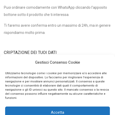
Puoi ordinare comodamente con WhatsApp cliccando l’apposito
bottone sotto il prodotto che ti interessa.
Ti faremo avere conferma entro un massimo di 24h, ma in genere
rispondiamo molto prima.
CRIPTAZIONE DEI TUOI DATI
Gestisci Consenso Cookie
Utilizziamo un certificato di criptazione dei tuoi dati personali con
Utilizziamo tecnologie come i cookie per memorizzare e/o accedere alle
informazioni del dispositivo. Lo facciamo per migliorare l'esperienza di
chiave pubblica a 2048 bits e algoritmo di hashing sha256.
navigazione e per mostrare annunci personalizzati. Il consenso a queste
Questo vuol dire che nessuno può intercettare e decifrare i tuoi
tecnologie ci consentirà di elaborare dati quali il comportamento di
navigazione o gli ID univoci su questo sito. Il mancato consenso o la revoca
dati qui, qualunque essi siano.
del consenso possono influire negativamente su alcune caratteristiche e
funzioni.
Accetta