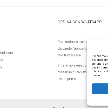
ORDINA CON WHATSAPP
Puoi ordinare comodamente co
cliccando l’apposito bottone sotto
ondizioni
che ti interessa.
Utilizziamo 
icy
del disposit
annunci pers
Ti faremo avere conferma entro
cy
quali il com
o la revoca 
massimo di 24h, ma in genere r
funzioni.
molto prima.