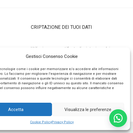
CRIPTAZIONE DEI TUOI DATI
Utilizziamo un certificato di criptazione dei
n WhatsApp
Gestisci Consenso Cookie
tuoi dati personali con chiave pubblica a
 il prodotto
2048 bits e algoritmo di hashing sha256.
tecnologie come i cookie per memorizzare e/o accedere alle informazioni
Questo vuol dire che nessuno può
ivo. Lo facciamo per migliorare l'esperienza di navigazione e per mostrare
onalizzati. Il consenso a queste tecnologie ci consentirà di elaborare dati
 un
intercettare e decifrare i tuoi dati qui,
portamento di navigazione o gli ID univoci su questo sito. Il mancato consenso
del consenso possono influire negativamente su alcune caratteristiche e
ispondiamo
qualunque essi siano.
Accetta
Visualizza le preferenze
Cookie Policy
Privacy Policy