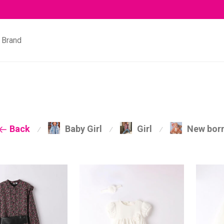
Brand
Back
Baby Girl
Girl
New bor
⁄
⁄
⁄