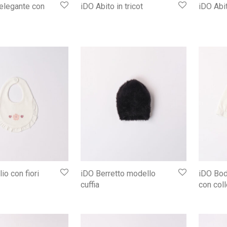
elegante con
iDO Abito in tricot
iDO Abit
io con fiori
iDO Berretto modello
iDO Bod
cuffia
con coll