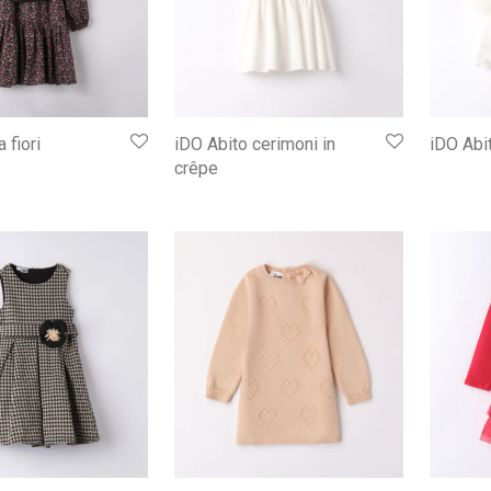
 fiori
iDO Abito cerimoni in
iDO Abi
crêpe