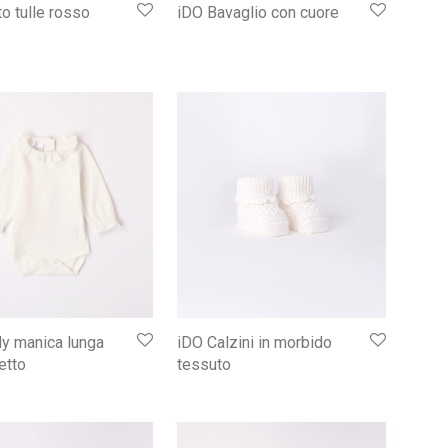
o tulle rosso
iDO Bavaglio con cuore
y manica lunga
iDO Calzini in morbido
etto
tessuto