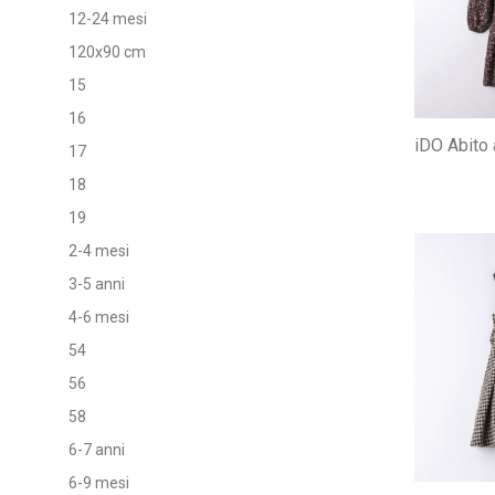
12-24 mesi
120x90 cm
15
16
iDO Abito a
17
18
19
2-4 mesi
3-5 anni
4-6 mesi
54
56
58
6-7 anni
6-9 mesi