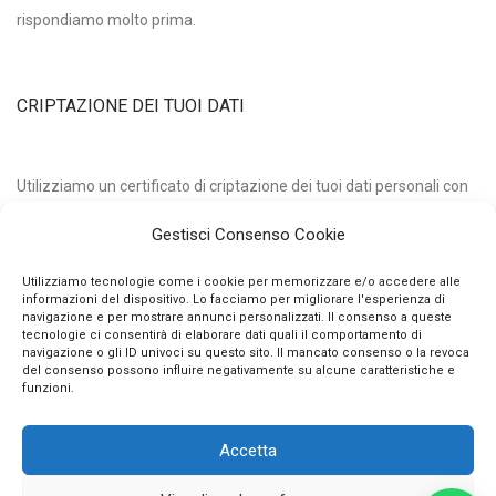
rispondiamo molto prima.
CRIPTAZIONE DEI TUOI DATI
Utilizziamo un certificato di criptazione dei tuoi dati personali con
chiave pubblica a 2048 bits e algoritmo di hashing sha256.
Gestisci Consenso Cookie
Questo vuol dire che nessuno può intercettare e decifrare i tuoi
dati qui, qualunque essi siano.
Utilizziamo tecnologie come i cookie per memorizzare e/o accedere alle
informazioni del dispositivo. Lo facciamo per migliorare l'esperienza di
navigazione e per mostrare annunci personalizzati. Il consenso a queste
tecnologie ci consentirà di elaborare dati quali il comportamento di
navigazione o gli ID univoci su questo sito. Il mancato consenso o la revoca
del consenso possono influire negativamente su alcune caratteristiche e
funzioni.
Accetta
© 2026 Stilelibero VE.GIU. sne di V. Panzera e G. Faltapposta - P.IVA