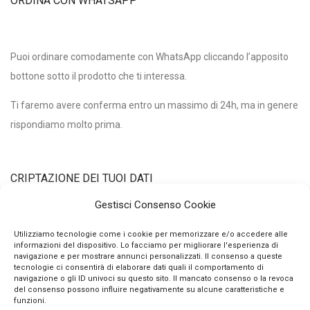
ORDINA CON WHATSAPP
Puoi ordinare comodamente con WhatsApp cliccando l’apposito
bottone sotto il prodotto che ti interessa.
Ti faremo avere conferma entro un massimo di 24h, ma in genere
rispondiamo molto prima.
CRIPTAZIONE DEI TUOI DATI
Gestisci Consenso Cookie
Utilizziamo un certificato di criptazione dei tuoi dati personali con
Utilizziamo tecnologie come i cookie per memorizzare e/o accedere alle
informazioni del dispositivo. Lo facciamo per migliorare l'esperienza di
chiave pubblica a 2048 bits e algoritmo di hashing sha256.
navigazione e per mostrare annunci personalizzati. Il consenso a queste
Questo vuol dire che nessuno può intercettare e decifrare i tuoi
tecnologie ci consentirà di elaborare dati quali il comportamento di
navigazione o gli ID univoci su questo sito. Il mancato consenso o la revoca
dati qui, qualunque essi siano.
del consenso possono influire negativamente su alcune caratteristiche e
funzioni.