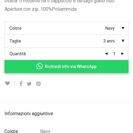
ovatta. Il modello ha il cappuccio e dettagli giallo fluo.
Apertura con zip. 100%Poliammide.
Colore
Navy
Taglia
3 anni
Quantità
Richiedi info via WhatsApp
Informazioni aggiuntive
Colore
Navy