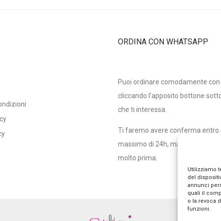
ORDINA CON WHATSAPP
Puoi ordinare comodamente co
cliccando l’apposito bottone sotto
ondizioni
che ti interessa.
icy
Ti faremo avere conferma entro
cy
massimo di 24h, ma in genere r
molto prima.
Utilizziamo 
del disposit
annunci pers
quali il com
o la revoca 
funzioni.