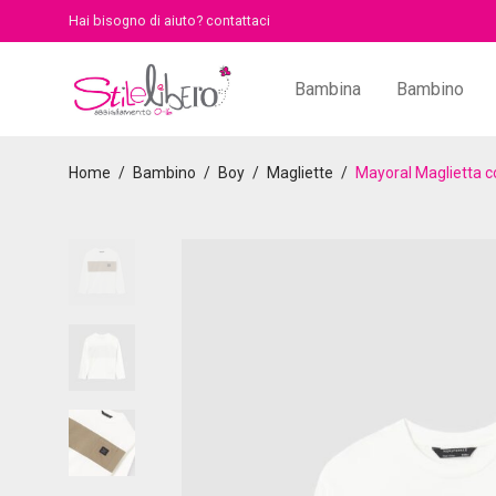
Hai bisogno di aiuto?
contattaci
Bambina
Bambino
Home
/
Bambino
/
Boy
/
Magliette
/
Mayoral Maglietta co