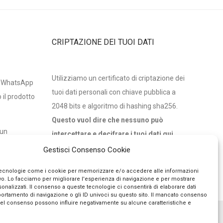
CRIPTAZIONE DEI TUOI DATI
Utilizziamo un certificato di criptazione dei
n WhatsApp
tuoi dati personali con chiave pubblica a
 il prodotto
2048 bits e algoritmo di hashing sha256.
Questo vuol dire che nessuno può
 un
intercettare e decifrare i tuoi dati qui,
ispondiamo
qualunque essi siano.
Gestisci Consenso Cookie
tecnologie come i cookie per memorizzare e/o accedere alle informazioni
ivo. Lo facciamo per migliorare l'esperienza di navigazione e per mostrare
onalizzati. Il consenso a queste tecnologie ci consentirà di elaborare dati
portamento di navigazione o gli ID univoci su questo sito. Il mancato consenso
del consenso possono influire negativamente su alcune caratteristiche e