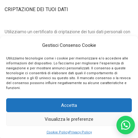
CRIPTAZIONE DEI TUOI DATI
Utilizziamo un certificato di criptazione dei tuoi dati personali con
chiave pubblica a 2048 bits e algoritmo di hashing sha256.
Gestisci Consenso Cookie
Questo vuol dire che nessuno può intercettare e decifrare i tuoi
dati qui, qualunque essi siano.
Utilizziamo tecnologie come i cookie per memorizzare e/o accedere alle
informazioni del dispositivo. Lo facciamo per migliorare l'esperienza di
navigazione e per mostrare annunci personalizzati. Il consenso a queste
tecnologie ci consentirà di elaborare dati quali il comportamento di
navigazione o gli ID univoci su questo sito. Il mancato consenso o la revoca
del consenso possono influire negativamente su alcune caratteristiche e
funzioni.
Accetta
© 2026 Stilelibero VE.GIU. sne di V. Panzera e G. Faltapposta - P.IVA
Visualizza le preferenze
01995780663 - Powered By Publipress srl
Cookie Policy
Privacy Policy