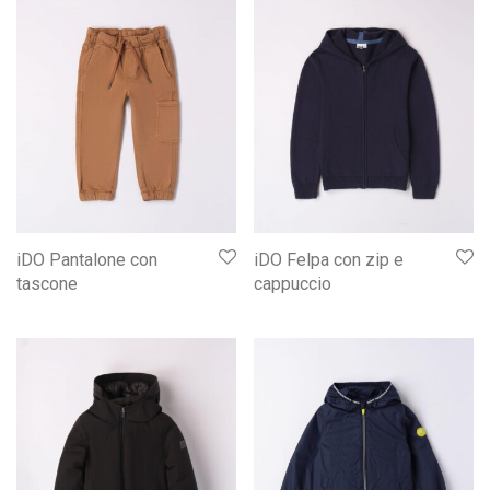
iDO Pantalone con
iDO Felpa con zip e
tascone
cappuccio